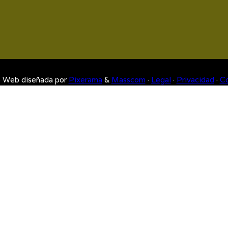
 · Web diseñada por
Pixerama
&
Masscom
·
Legal
·
Privacidad
·
Co