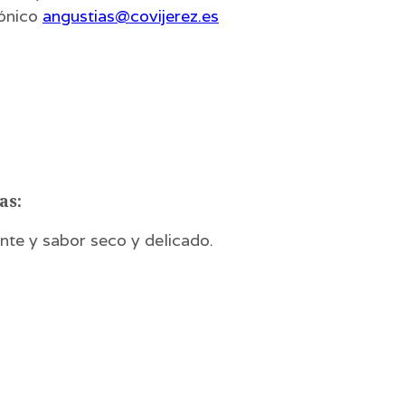
rónico
angustias@covijerez.es
as:
nte y sabor seco y delicado.