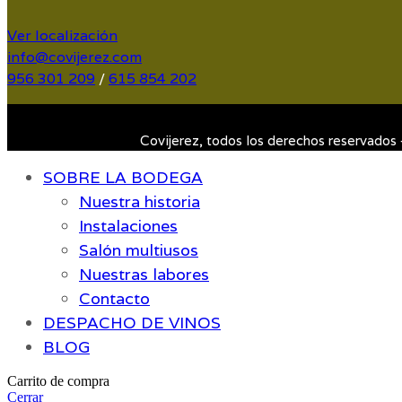
Ver localización
info@covijerez.com
956 301 209
/
615 854 202
Covijerez, todos los derechos reservados
SOBRE LA BODEGA
Nuestra historia
Instalaciones
Salón multiusos
Nuestras labores
Contacto
DESPACHO DE VINOS
BLOG
Carrito de compra
Cerrar