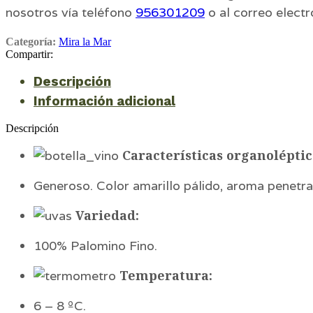
nosotros vía teléfono
956301209
o al correo elect
Categoría:
Mira la Mar
Compartir:
Descripción
Información adicional
Descripción
Características organoléptic
Generoso. Color amarillo pálido, aroma penetra
Variedad:
100% Palomino Fino.
Temperatura:
6 – 8 ºC.